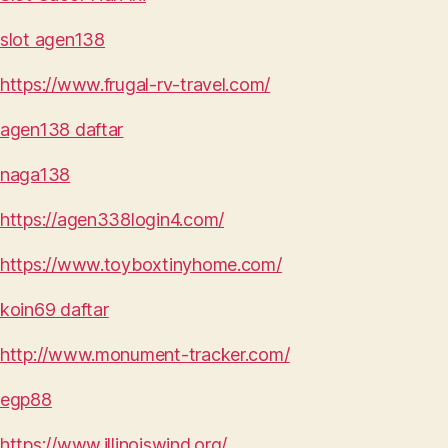
slot agen138
https://www.frugal-rv-travel.com/
agen138 daftar
naga138
https://agen338login4.com/
https://www.toyboxtinyhome.com/
koin69 daftar
http://www.monument-tracker.com/
egp88
https://www.illinoiswind.org/