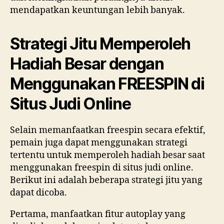
mendapatkan keuntungan lebih banyak.
Strategi Jitu Memperoleh
Hadiah Besar dengan
Menggunakan FREESPIN di
Situs Judi Online
Selain memanfaatkan freespin secara efektif,
pemain juga dapat menggunakan strategi
tertentu untuk memperoleh hadiah besar saat
menggunakan freespin di situs judi online.
Berikut ini adalah beberapa strategi jitu yang
dapat dicoba.
Pertama, manfaatkan fitur autoplay yang