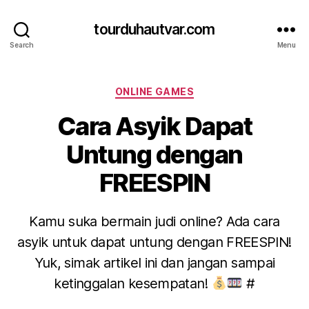
tourduhautvar.com
Search
Menu
Categories
ONLINE GAMES
Cara Asyik Dapat
Untung dengan
FREESPIN
Kamu suka bermain judi online? Ada cara
asyik untuk dapat untung dengan FREESPIN!
Yuk, simak artikel ini dan jangan sampai
ketinggalan kesempatan!
#