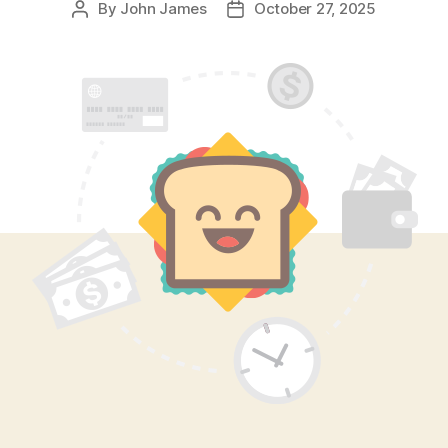
By
John James
October 27, 2025
Post
Post
author
date