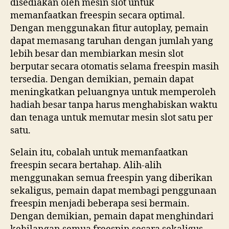
disediakan oleh mesin slot untuk
memanfaatkan freespin secara optimal.
Dengan menggunakan fitur autoplay, pemain
dapat memasang taruhan dengan jumlah yang
lebih besar dan membiarkan mesin slot
berputar secara otomatis selama freespin masih
tersedia. Dengan demikian, pemain dapat
meningkatkan peluangnya untuk memperoleh
hadiah besar tanpa harus menghabiskan waktu
dan tenaga untuk memutar mesin slot satu per
satu.
Selain itu, cobalah untuk memanfaatkan
freespin secara bertahap. Alih-alih
menggunakan semua freespin yang diberikan
sekaligus, pemain dapat membagi penggunaan
freespin menjadi beberapa sesi bermain.
Dengan demikian, pemain dapat menghindari