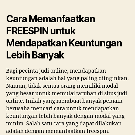
Cara Memanfaatkan
FREESPIN untuk
Mendapatkan Keuntungan
Lebih Banyak
Bagi pecinta judi online, mendapatkan
keuntungan adalah hal yang paling diinginkan.
Namun, tidak semua orang memiliki modal
yang besar untuk memulai taruhan di situs judi
online. Inilah yang membuat banyak pemain
berusaha mencari cara untuk mendapatkan
keuntungan lebih banyak dengan modal yang
minim. Salah satu cara yang dapat dilakukan
adalah dengan memanfaatkan freespin.