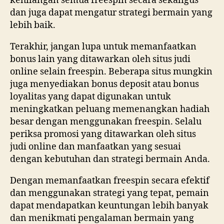
kehilangan semua freespin secara sekaligus
dan juga dapat mengatur strategi bermain yang
lebih baik.
Terakhir, jangan lupa untuk memanfaatkan
bonus lain yang ditawarkan oleh situs judi
online selain freespin. Beberapa situs mungkin
juga menyediakan bonus deposit atau bonus
loyalitas yang dapat digunakan untuk
meningkatkan peluang memenangkan hadiah
besar dengan menggunakan freespin. Selalu
periksa promosi yang ditawarkan oleh situs
judi online dan manfaatkan yang sesuai
dengan kebutuhan dan strategi bermain Anda.
Dengan memanfaatkan freespin secara efektif
dan menggunakan strategi yang tepat, pemain
dapat mendapatkan keuntungan lebih banyak
dan menikmati pengalaman bermain yang