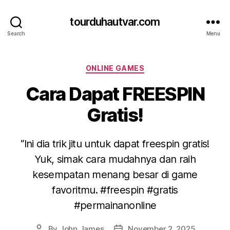
tourduhautvar.com
Search
Menu
Categories
ONLINE GAMES
Cara Dapat FREESPIN
Gratis!
“Ini dia trik jitu untuk dapat freespin gratis!
Yuk, simak cara mudahnya dan raih
kesempatan menang besar di game
favoritmu. #freespin #gratis
#permainanonline
By
John James
November 2, 2025
Post
Post