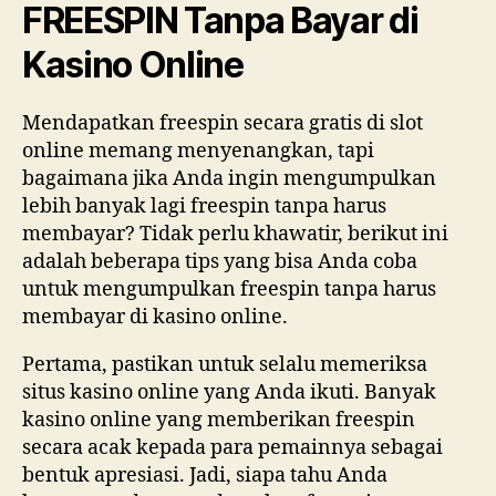
FREESPIN Tanpa Bayar di
Kasino Online
Mendapatkan freespin secara gratis di slot
online memang menyenangkan, tapi
bagaimana jika Anda ingin mengumpulkan
lebih banyak lagi freespin tanpa harus
membayar? Tidak perlu khawatir, berikut ini
adalah beberapa tips yang bisa Anda coba
untuk mengumpulkan freespin tanpa harus
membayar di kasino online.
Pertama, pastikan untuk selalu memeriksa
situs kasino online yang Anda ikuti. Banyak
kasino online yang memberikan freespin
secara acak kepada para pemainnya sebagai
bentuk apresiasi. Jadi, siapa tahu Anda