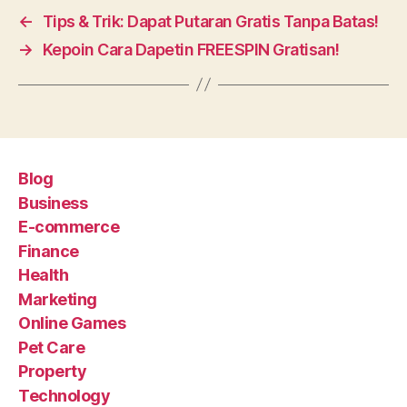
←
Tips & Trik: Dapat Putaran Gratis Tanpa Batas!
→
Kepoin Cara Dapetin FREESPIN Gratisan!
Blog
Business
E-commerce
Finance
Health
Marketing
Online Games
Pet Care
Property
Technology