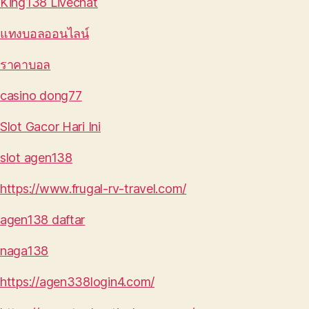
King138 Livechat
แทงบอลออนไลน์
ราคาบอล
casino dong77
Slot Gacor Hari Ini
slot agen138
https://www.frugal-rv-travel.com/
agen138 daftar
naga138
https://agen338login4.com/