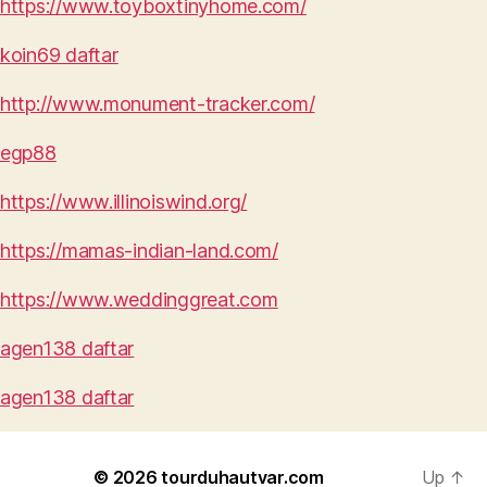
https://www.toyboxtinyhome.com/
koin69 daftar
http://www.monument-tracker.com/
egp88
https://www.illinoiswind.org/
https://mamas-indian-land.com/
https://www.weddinggreat.com
agen138 daftar
agen138 daftar
© 2026
tourduhautvar.com
Up
↑