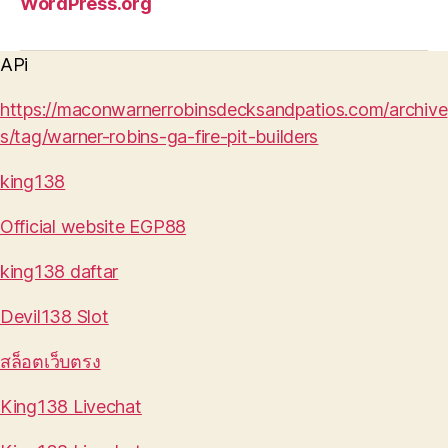
WordPress.org
APi
https://maconwarnerrobinsdecksandpatios.com/archive
s/tag/warner-robins-ga-fire-pit-builders
king138
Official website EGP88
king138 daftar
Devil138 Slot
สล็อตเว็บตรง
King138 Livechat