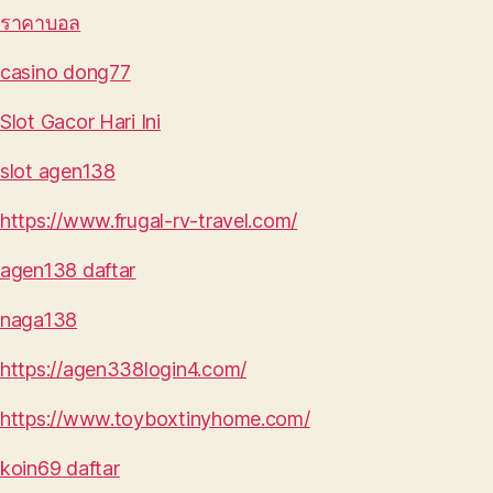
ราคาบอล
casino dong77
Slot Gacor Hari Ini
slot agen138
https://www.frugal-rv-travel.com/
agen138 daftar
naga138
https://agen338login4.com/
https://www.toyboxtinyhome.com/
koin69 daftar