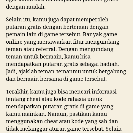
dengan mudah.
Selain itu, kamu juga dapat memperoleh
putaran gratis dengan berteman dengan
pemain lain di game tersebut. Banyak game
online yang menawarkan fitur mengundang
teman atau referral. Dengan mengundang
teman untuk bermain, kamu bisa
mendapatkan putaran gratis sebagai hadiah.
Jadi, ajaklah teman-temanmu untuk bergabung
dan bermain bersama di game tersebut.
Terakhir, kamu juga bisa mencari informasi
tentang cheat atau kode rahasia untuk
mendapatkan putaran gratis di game yang
kamu mainkan. Namun, pastikan kamu
menggunakan cheat atau kode yang sah dan
tidak melanggar aturan game tersebut. Selain