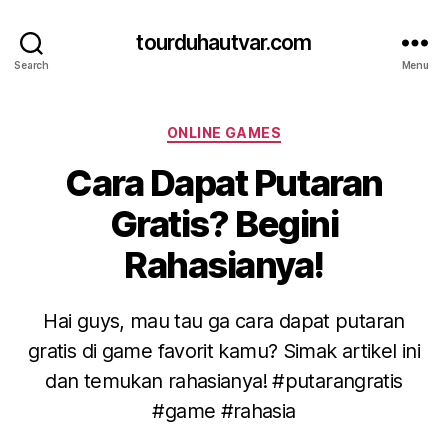
tourduhautvar.com
Search
Menu
Categories
ONLINE GAMES
Cara Dapat Putaran
Gratis? Begini
Rahasianya!
Hai guys, mau tau ga cara dapat putaran
gratis di game favorit kamu? Simak artikel ini
dan temukan rahasianya! #putarangratis
#game #rahasia