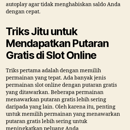
autoplay agar tidak menghabiskan saldo Anda
dengan cepat.
Triks Jitu untuk
Mendapatkan Putaran
Gratis di Slot Online
Triks pertama adalah dengan memilih
permainan yang tepat. Ada banyak jenis
permainan slot online dengan putaran gratis
yang ditawarkan. Beberapa permainan
menawarkan putaran gratis lebih sering
daripada yang lain. Oleh karena itu, penting
untuk memilih permainan yang menawarkan
putaran gratis lebih sering untuk
meningkatkan peluang Anda