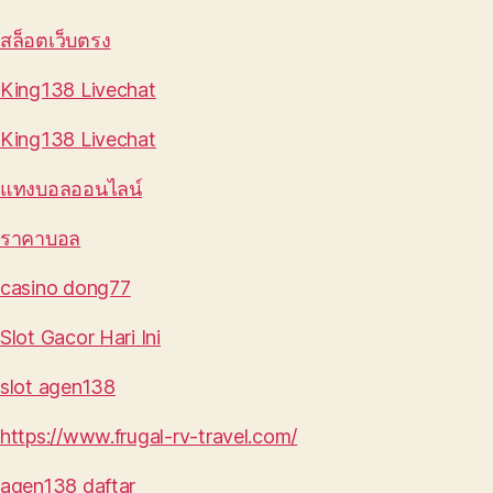
สล็อตเว็บตรง
King138 Livechat
King138 Livechat
แทงบอลออนไลน์
ราคาบอล
casino dong77
Slot Gacor Hari Ini
slot agen138
https://www.frugal-rv-travel.com/
agen138 daftar