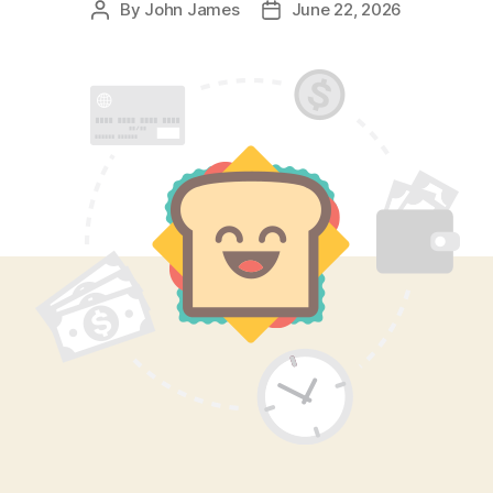
By
John James
June 22, 2026
Post
Post
author
date