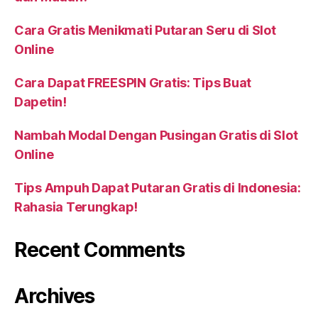
Cara Gratis Menikmati Putaran Seru di Slot
Online
Cara Dapat FREESPIN Gratis: Tips Buat
Dapetin!
Nambah Modal Dengan Pusingan Gratis di Slot
Online
Tips Ampuh Dapat Putaran Gratis di Indonesia:
Rahasia Terungkap!
Recent Comments
Archives