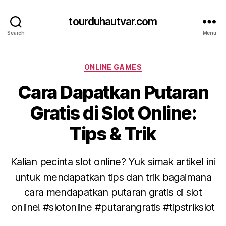
tourduhautvar.com
Search
Menu
Categories
ONLINE GAMES
Cara Dapatkan Putaran
Gratis di Slot Online:
Tips & Trik
Kalian pecinta slot online? Yuk simak artikel ini
untuk mendapatkan tips dan trik bagaimana
cara mendapatkan putaran gratis di slot
online! #slotonline #putarangratis #tipstrikslot