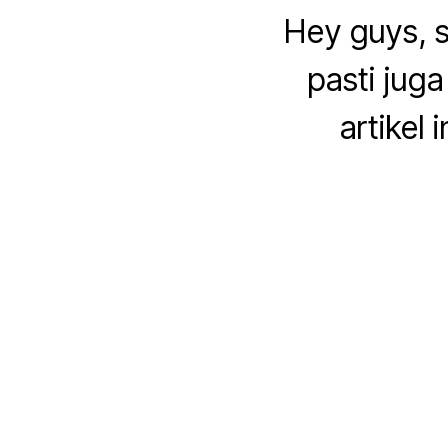
Hey guys, s
pasti juga
artikel