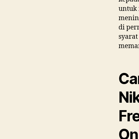
untuk 
menin
di per
syarat
meman
Ca
Ni
Fr
On