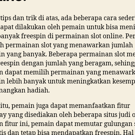
 tips dan trik di atas, ada beberapa cara sed
apat dilakukan oleh pemain untuk bisa men
banyak freespin di permainan slot online. Pe
lah permainan slot yang menawarkan jumlah
in yang banyak. Beberapa permainan slot me
freespin dengan jumlah yang beragam, sehing
n dapat memilih permainan yang menawar
in lebih banyak untuk meningkatkan kesem
angkan hadiah.
 itu, pemain juga dapat memanfaatkan fitur
ay yang disediakan oleh beberapa situs judi o
 fitur ini, pemain dapat memutar gulungan 
is dan tetap bisa mendapatkan freespin. Hal 