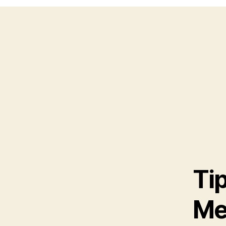
Tip
Me