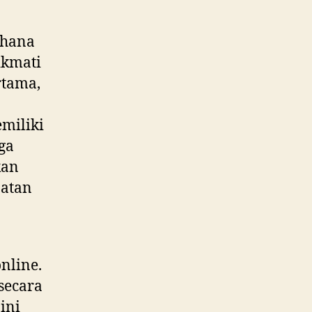
erhana
ikmati
rtama,
miliki
ga
kan
patan
nline.
secara
ini