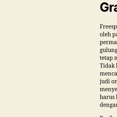
Gra
Freesp
oleh p
permai
gulun
tetap
Tidak
mencar
judi o
menyed
harus
dengan