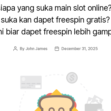
iapa yang suka main slot online?
 suka kan dapet freespin gratis
 ini biar dapet freespin lebih ga
By
John James
December 31, 2025
Post
Post
author
date