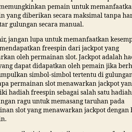
 memungkinkan pemain untuk memanfaatk
in yang diberikan secara maksimal tanpa ha
ar gulungan secara manual.
hir, jangan lupa untuk memanfaatkan kesem
mendapatkan freespin dari jackpot yang
rkan oleh permainan slot. Jackpot adalah h
yang dapat didapatkan oleh pemain jika berh
pulkan simbol-simbol tertentu di gulungan
apa permainan slot menawarkan jackpot yan
ki hadiah freespin sebagai salah satu hadia
jangan ragu untuk memasang taruhan pada
inan slot yang menawarkan jackpot dengan 
in.