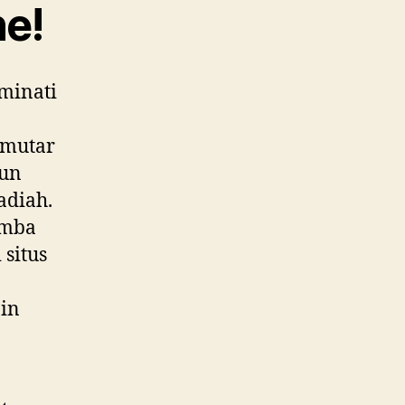
ne!
iminati
emutar
mun
adiah.
omba
 situs
ain