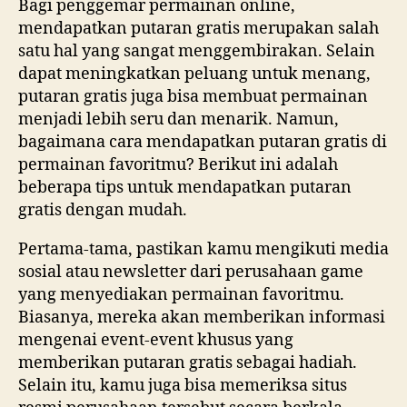
Bagi penggemar permainan online,
mendapatkan putaran gratis merupakan salah
satu hal yang sangat menggembirakan. Selain
dapat meningkatkan peluang untuk menang,
putaran gratis juga bisa membuat permainan
menjadi lebih seru dan menarik. Namun,
bagaimana cara mendapatkan putaran gratis di
permainan favoritmu? Berikut ini adalah
beberapa tips untuk mendapatkan putaran
gratis dengan mudah.
Pertama-tama, pastikan kamu mengikuti media
sosial atau newsletter dari perusahaan game
yang menyediakan permainan favoritmu.
Biasanya, mereka akan memberikan informasi
mengenai event-event khusus yang
memberikan putaran gratis sebagai hadiah.
Selain itu, kamu juga bisa memeriksa situs