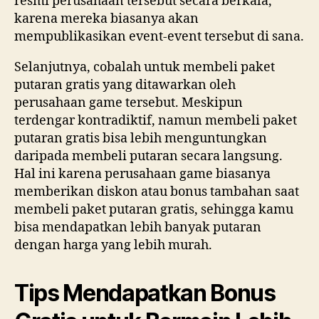
resmi perusahaan tersebut secara berkala,
karena mereka biasanya akan
mempublikasikan event-event tersebut di sana.
Selanjutnya, cobalah untuk membeli paket
putaran gratis yang ditawarkan oleh
perusahaan game tersebut. Meskipun
terdengar kontradiktif, namun membeli paket
putaran gratis bisa lebih menguntungkan
daripada membeli putaran secara langsung.
Hal ini karena perusahaan game biasanya
memberikan diskon atau bonus tambahan saat
membeli paket putaran gratis, sehingga kamu
bisa mendapatkan lebih banyak putaran
dengan harga yang lebih murah.
Tips Mendapatkan Bonus