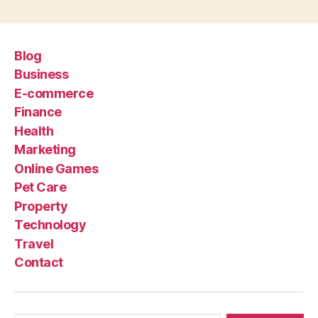
Blog
Business
E-commerce
Finance
Health
Marketing
Online Games
Pet Care
Property
Technology
Travel
Contact