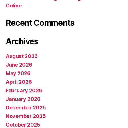
Online
Recent Comments
Archives
August 2026
June 2026
May 2026
April 2026
February 2026
January 2026
December 2025
November 2025
October 2025