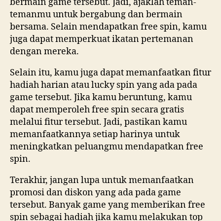
bermain game tersebut. Jadi, ajaklah teman-
temanmu untuk bergabung dan bermain
bersama. Selain mendapatkan free spin, kamu
juga dapat memperkuat ikatan pertemanan
dengan mereka.
Selain itu, kamu juga dapat memanfaatkan fitur
hadiah harian atau lucky spin yang ada pada
game tersebut. Jika kamu beruntung, kamu
dapat memperoleh free spin secara gratis
melalui fitur tersebut. Jadi, pastikan kamu
memanfaatkannya setiap harinya untuk
meningkatkan peluangmu mendapatkan free
spin.
Terakhir, jangan lupa untuk memanfaatkan
promosi dan diskon yang ada pada game
tersebut. Banyak game yang memberikan free
spin sebagai hadiah jika kamu melakukan top