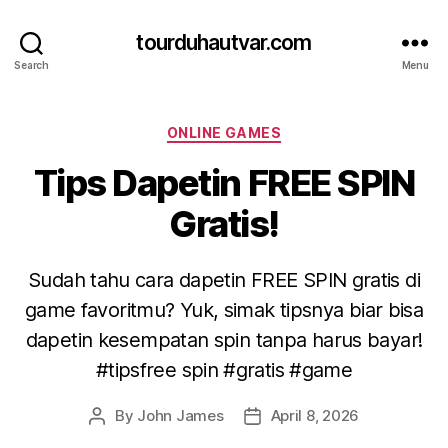
tourduhautvar.com
Search
Menu
Categories
ONLINE GAMES
Tips Dapetin FREE SPIN
Gratis!
Sudah tahu cara dapetin FREE SPIN gratis di
game favoritmu? Yuk, simak tipsnya biar bisa
dapetin kesempatan spin tanpa harus bayar!
#tipsfree spin #gratis #game
By
John James
April 8, 2026
Post
Post
author
date