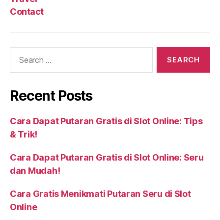
Contact
Search
for:
Recent Posts
Cara Dapat Putaran Gratis di Slot Online: Tips
& Trik!
Cara Dapat Putaran Gratis di Slot Online: Seru
dan Mudah!
Cara Gratis Menikmati Putaran Seru di Slot
Online