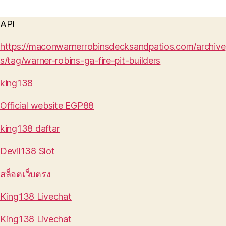
APi
https://maconwarnerrobinsdecksandpatios.com/archive
s/tag/warner-robins-ga-fire-pit-builders
king138
Official website EGP88
king138 daftar
Devil138 Slot
สล็อตเว็บตรง
King138 Livechat
King138 Livechat