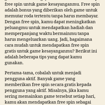
free spin untuk game kesayanganmu. Free spin
adalah bonus yang diberikan oleh game untuk
memutar roda tertentu tanpa harus membayar.
Dengan free spin, kamu dapat meningkatkan
peluangmu untuk mendapatkan hadiah dan
memperpanjang waktu bermainmu tanpa
harus mengeluarkan uang. Jadi, bagaimana
cara mudah untuk mendapatkan free spin
gratis untuk game kesayanganmu? Berikut ini
adalah beberapa tips yang dapat kamu
gunakan.
Pertama-tama, cobalah untuk menjadi
pengguna aktif. Banyak game yang
memberikan free spin secara gratis kepada
pengguna yang aktif. Misalnya, jika kamu
sering memainkan game tersebut setiap hari,
kamu akan mendapatkan free spin sebagai