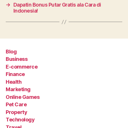
→
Dapatin Bonus Putar Gratis ala Cara di
Indonesia!
Blog
Business
E-commerce
Finance
Health
Marketing
Online Games
Pet Care
Property
Technology
Travel