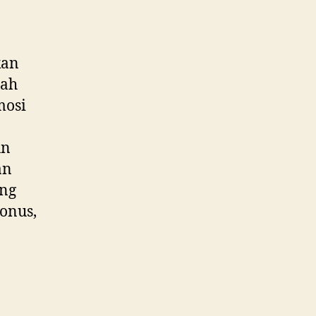
kan
lah
mosi
un
an
ang
onus,