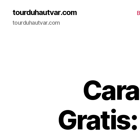
tourduhautvar.com
B
tourduhautvar.com
Cara
Gratis: