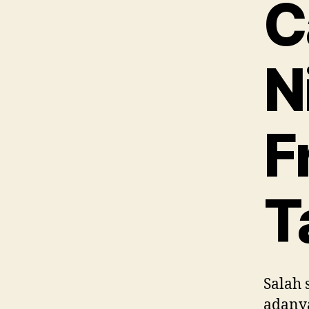
C
N
F
T
Salah 
adanya