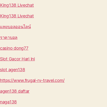
King138 Livechat
King138 Livechat
แทงบอลออนไลน์
ราคาบอล
casino dong77
Slot Gacor Hari Ini
slot agen138
https://www.frugal-rv-travel.com/
agen138 daftar
naga138