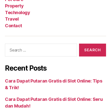
Property
Technology
Travel
Contact
Search
for:
Recent Posts
Cara Dapat Putaran Gratis di Slot Online: Tips
& Trik!
Cara Dapat Putaran Gratis di Slot Online: Seru
dan Mudah!