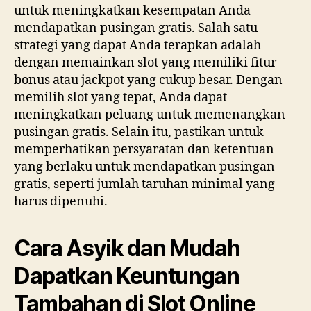
untuk meningkatkan kesempatan Anda
mendapatkan pusingan gratis. Salah satu
strategi yang dapat Anda terapkan adalah
dengan memainkan slot yang memiliki fitur
bonus atau jackpot yang cukup besar. Dengan
memilih slot yang tepat, Anda dapat
meningkatkan peluang untuk memenangkan
pusingan gratis. Selain itu, pastikan untuk
memperhatikan persyaratan dan ketentuan
yang berlaku untuk mendapatkan pusingan
gratis, seperti jumlah taruhan minimal yang
harus dipenuhi.
Cara Asyik dan Mudah
Dapatkan Keuntungan
Tambahan di Slot Online