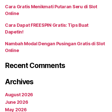
Cara Gratis Menikmati Putaran Seru di Slot
Online
Cara Dapat FREESPIN Gratis: Tips Buat
Dapetin!
Nambah Modal Dengan Pusingan Gratis di Slot
Online
Recent Comments
Archives
August 2026
June 2026
May 2026