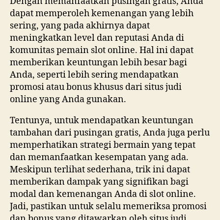
Dengan memanfaatkan pusingan gratis, Anda
dapat memperoleh kemenangan yang lebih
sering, yang pada akhirnya dapat
meningkatkan level dan reputasi Anda di
komunitas pemain slot online. Hal ini dapat
memberikan keuntungan lebih besar bagi
Anda, seperti lebih sering mendapatkan
promosi atau bonus khusus dari situs judi
online yang Anda gunakan.
Tentunya, untuk mendapatkan keuntungan
tambahan dari pusingan gratis, Anda juga perlu
memperhatikan strategi bermain yang tepat
dan memanfaatkan kesempatan yang ada.
Meskipun terlihat sederhana, trik ini dapat
memberikan dampak yang signifikan bagi
modal dan kemenangan Anda di slot online.
Jadi, pastikan untuk selalu memeriksa promosi
dan bonus yang ditawarkan oleh situs judi